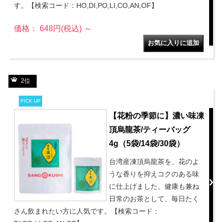
す。【検索コード：HO,DI,PO,LI,CO,AN,OF】
価格： 648円(税込)
～
2位
PICK UP
【花粉の季節に】濃い味凍
頂烏龍茶/ティーバッグ
4g（5袋/14袋/30袋）
台湾産凍頂烏龍茶を、花のよ
うな香りを抑えコクのある味
に仕上げました。健康も兼ね
日常のお茶として、毎日たく
さん飲まれたい方に人気です。【検索コード：