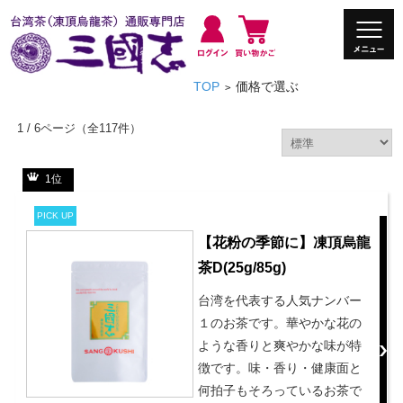
TOP
価格で選ぶ
>
1 / 6ページ
（全117件）
1位
PICK UP
【花粉の季節に】凍頂烏龍
茶D(25g/85g)
台湾を代表する人気ナンバー
１のお茶です。華やかな花の
ような香りと爽やかな味が特
徴です。味・香り・健康面と
何拍子もそろっているお茶で