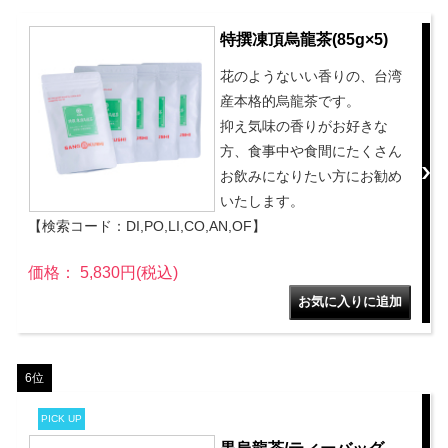
特撰凍頂烏龍茶(85g×5)
花のようないい香りの、台湾
産本格的烏龍茶です。
抑え気味の香りがお好きな
方、食事中や食間にたくさん
お飲みになりたい方にお勧め
いたします。
【検索コード：DI,PO,LI,CO,AN,OF】
価格： 5,830円(税込)
6位
PICK UP