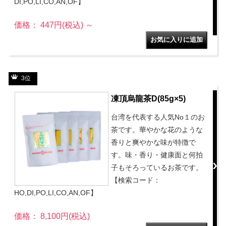
DI,PO,LI,CO,AN,OF】
価格： 447円(税込)
～
3位
凍頂烏龍茶D(85g×5)
台湾を代表する人気No１のお
茶です。華やかな花のような
香りと爽やかな味が特徴で
す。味・香り・健康面と何拍
子もそろっているお茶です。
【検索コード：
HO,DI,PO,LI,CO,AN,OF】
価格： 8,100円(税込)