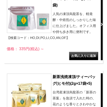
袋)
人気の凍頂烏龍茶を、軽発
酵・中焙煎のしっかりした味
に仕上げました。オフィス用
や持ち歩き用に便利です。
【検索コード：HO,DI,PO,LI,CO,AN,OF】
価格： 335円(税込)
～
新茶浅焼凍頂/ティーバッ
グ(ヒモ付)(2g×17袋×5)
台湾産凍頂烏龍茶の「新茶の
茶葉」を急須で入れた時の、
花のような香りとさわやかな