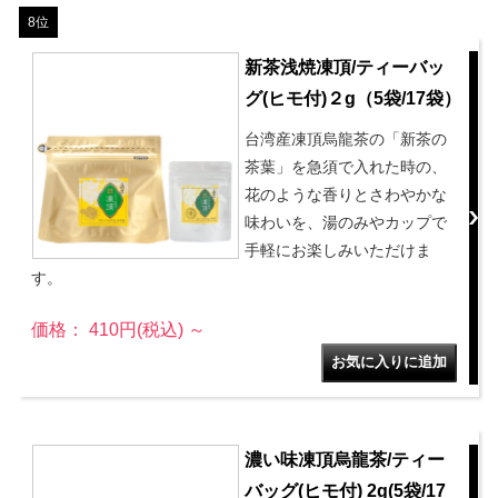
8位
新茶浅焼凍頂/ティーバッ
グ(ヒモ付)２g（5袋/17袋）
台湾産凍頂烏龍茶の「新茶の
茶葉」を急須で入れた時の、
花のような香りとさわやかな
味わいを、湯のみやカップで
手軽にお楽しみいただけま
す。
価格： 410円(税込)
～
濃い味凍頂烏龍茶/ティー
バッグ(ヒモ付) 2g(5袋/17