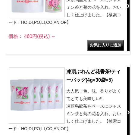
ミン茶と菊の花を入れ、おい
しく仕上げました。【検索コ
ード：HO,DI,PO,LI,CO,AN,OF】
価格： 460円(税込)
～
凍頂ぶれんど花香茶/ティ
ーバッグ(4g×30袋×5)
大人気！色、味、香りがよく
てとても美味しい!!
凍頂烏龍茶をベースにジャス
ミン茶と菊の花を入れ、おい
しく仕上げました。【検索コ
ード：HO,DI,PO,LI,CO,AN,OF】