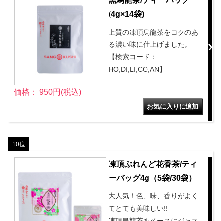
黒烏龍茶/ティーバッグ
(4g×14袋)
上質の凍頂烏龍茶をコクのあ
る濃い味に仕上げました。
【検索コード：
HO,DI,LI,CO,AN】
価格： 950円(税込)
10位
凍頂ぶれんど花香茶/ティ
ーバッグ4g（5袋/30袋）
大人気！色、味、香りがよく
てとても美味しい!!
凍頂烏龍茶をベースにジャス