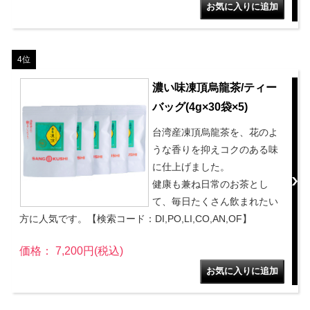
4位
濃い味凍頂烏龍茶/ティー
バッグ(4g×30袋×5)
台湾産凍頂烏龍茶を、花のよ
うな香りを抑えコクのある味
に仕上げました。
健康も兼ね日常のお茶とし
て、毎日たくさん飲まれたい
方に人気です。【検索コード：DI,PO,LI,CO,AN,OF】
価格： 7,200円(税込)