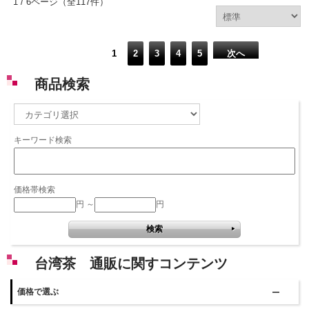
1 / 6ページ
（全117件）
1
2
3
4
5
次へ
商品検索
キーワード検索
価格帯検索
円 ～
円
台湾茶 通販に関すコンテンツ
価格で選ぶ