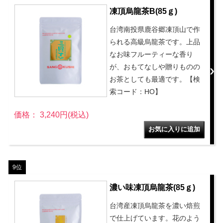
凍頂烏龍茶B(85ｇ)
台湾南投県鹿谷郷凍頂山で作
られる高級烏龍茶です。上品
なお味フルーティーな香り
が、おもてなしや贈りものの
お茶としても最適です。【検
索コード：HO】
価格： 3,240円(税込)
9位
濃い味凍頂烏龍茶(85ｇ)
台湾産凍頂烏龍茶を濃い焙煎
で仕上げています。花のよう