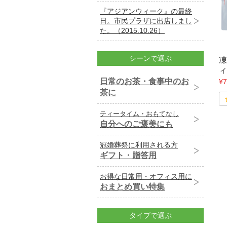
『アジアンウィーク』の最終
日。市民プラザに出店しまし
た。（2015.10.26）
シーンで選ぶ
凍
ィ
日常のお茶・食事中のお
¥7
茶に
ティータイム・おもてなし
自分へのご褒美にも
冠婚葬祭に利用される方
ギフト・贈答用
お得な日常用・オフィス用に
おまとめ買い特集
タイプで選ぶ