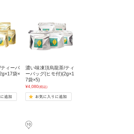
/ティーバ
濃い味凍頂烏龍茶/ティ
2g×17袋×
ーバッグ(ヒモ付)(2g×1
7袋×5)
¥4,080
(税込)