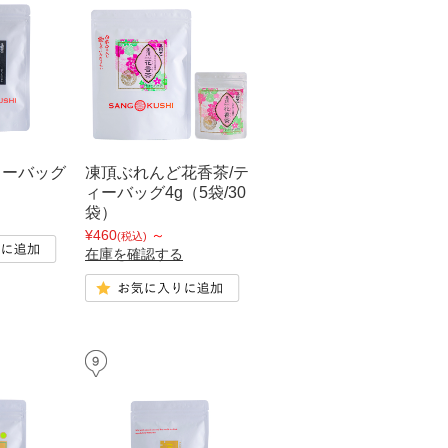
ィーバッグ
凍頂ぶれんど花香茶/テ
ィーバッグ4g（5袋/30
袋）
¥460
～
(税込)
在庫を確認する