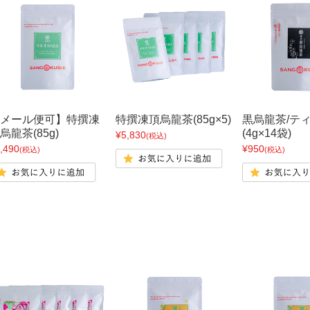
メール便可】特撰凍
特撰凍頂烏龍茶(85g×5)
黒烏龍茶/テ
烏龍茶(85g)
(4g×14袋)
¥5,830
(税込)
,490
¥950
(税込)
(税込)