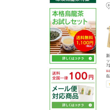
新
ッ
7
¥4
在