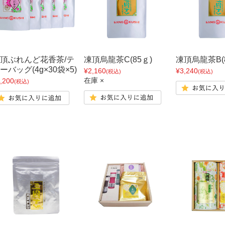
頂ぶれんど花香茶/テ
凍頂烏龍茶C(85ｇ)
凍頂烏龍茶B(
ーバッグ(4g×30袋×5)
¥2,160
¥3,240
(税込)
(税込)
在庫 ×
,200
(税込)