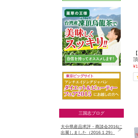
【
頂
¥1
三国志ブログ
大分県産品求評・商談会2016に
出展しました（2016.1.29）