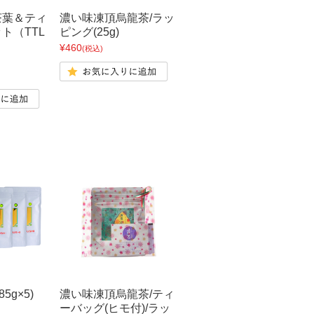
茶葉＆ティ
濃い味凍頂烏龍茶/ラッ
ト（TTL
ピング(25g)
¥460
(税込)
5g×5)
濃い味凍頂烏龍茶/ティ
ーバッグ(ヒモ付)/ラッ