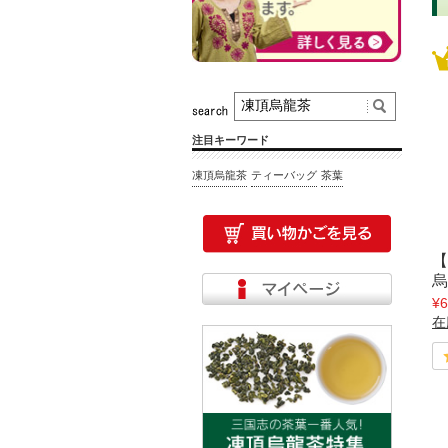
注目キーワード
凍頂烏龍茶
ティーバッグ
茶葉
【
烏
¥6
在