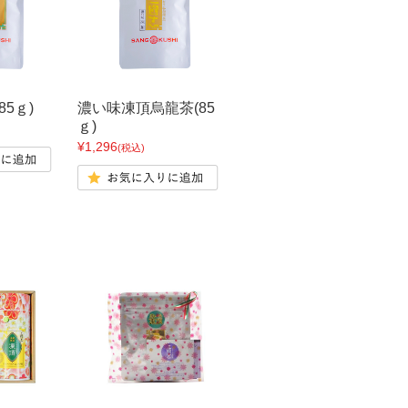
85ｇ)
濃い味凍頂烏龍茶(85
ｇ)
¥1,296
(税込)