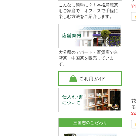
こんなに簡単に？！本格烏龍茶
¥4
をご家庭で、オフィスで手軽に
楽しむ方法をご紹介します。
大分県のデパート・百貨店で台
湾茶・中国茶を販売していま
す。
花
モ
¥4
三国志のこだわり