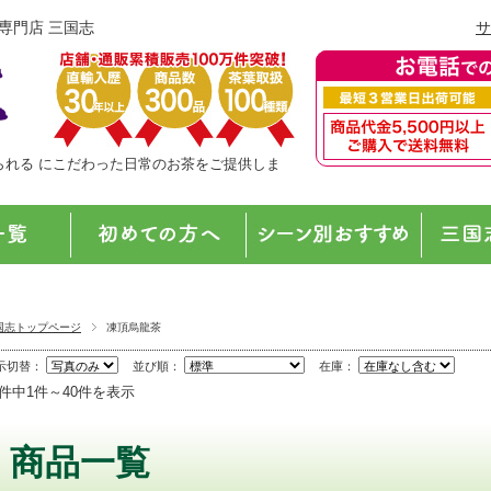
販専門店 三国志
サ
られる にこだわった日常のお茶をご提供しま
国志トップページ
凍頂烏龍茶
示切替：
並び順：
在庫：
3件中1件～40件を表示
商品一覧