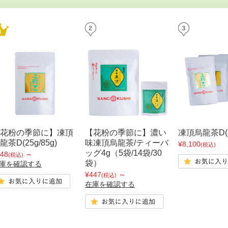
花粉の季節に】凍頂
【花粉の季節に】濃い
凍頂烏龍茶D(8
龍茶D(25g/85g)
味凍頂烏龍茶/ティーバ
¥8,100
(税込)
ッグ4g（5袋/14袋/30
48
～
(税込)
袋）
庫を確認する
¥447
～
(税込)
在庫を確認する