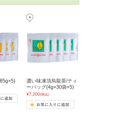
5g×5)
濃い味凍頂烏龍茶/ティ
ーバッグ(4g×30袋×5)
¥7,200
(税込)