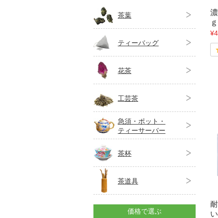
濃
茶葉
ｇ
¥4
ティーバッグ
花茶
工芸茶
急須・ポット・
ティーサーバー
茶杯
茶道具
耐
価格で選ぶ
い