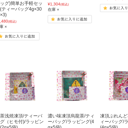
ッグ)簡単お手軽セッ
¥1,304
(税込)
(ティーバッグ4g×30
在庫 ×
×3)
,480
(税込)
庫 ×
茶浅焼凍頂/ティーバ
濃い味凍頂烏龍茶/ティ
凍頂ぶれんど
グ（ヒモ付)/ラッピン
ーバッグ/ラッピング(4
ィーバッグ/
(2g×5袋)
g×5袋)
(4g×5袋)