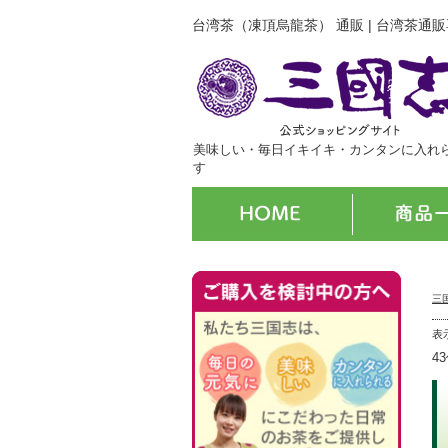
台湾茶（凍頂烏龍茶） 通販 | 台湾茶通
美味しい・毎日イキイキ・カンタンに入れ
す
三
表
4