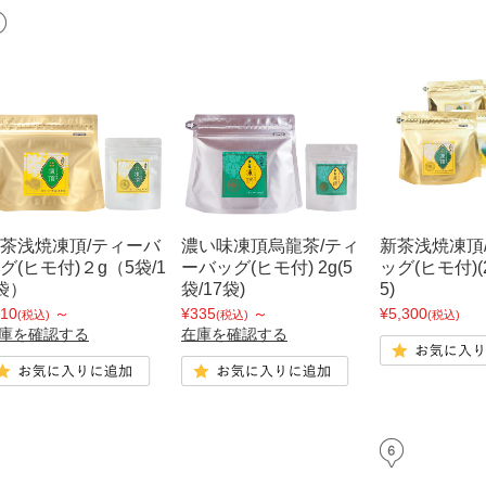
茶浅焼凍頂/ティーバ
濃い味凍頂烏龍茶/ティ
新茶浅焼凍頂
グ(ヒモ付)２g（5袋/1
ーバッグ(ヒモ付) 2g(5
ッグ(ヒモ付)(
袋）
袋/17袋)
5)
10
～
¥335
～
¥5,300
(税込)
(税込)
(税込)
庫を確認する
在庫を確認する