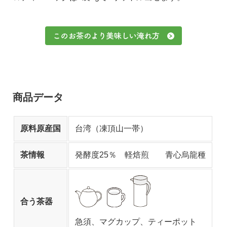
商品データ
原料原産国
台湾（凍頂山一帯）
茶情報
発酵度25％ 軽焙煎 青心烏龍種
合う茶器
急須、マグカップ、ティーポット