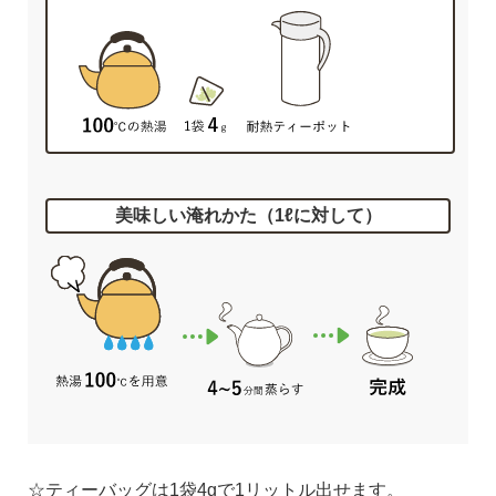
美味しい淹れかた（1ℓに対して）
ティーバッグは1袋4gで1リットル出せます。